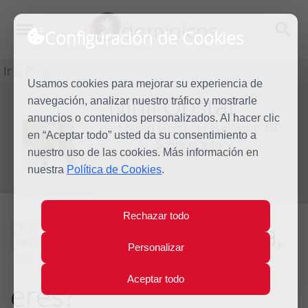
dominicos
Configuración de Cookies
Ir a Blogs
Usamos cookies para mejorar su experiencia de
Nihil Obstat
navegación, analizar nuestro tráfico y mostrarle
Blog
anuncios o contenidos personalizados. Al hacer clic
de Martín Gelabert Ballester, OP
en “Aceptar todo” usted da su consentimiento a
Sobre el autor
nuestro uso de las cookies. Más información en
nuestra
Política de Cookies
.
Rechazar todo
Vida contemplativa,
24
May
Personalizar
¿por y para quién
2026
Aceptar todo
eres?