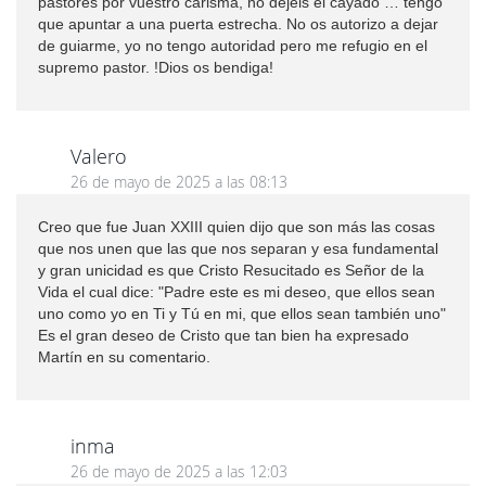
pastores por vuestro carisma, no dejéis el cayado … tengo
que apuntar a una puerta estrecha. No os autorizo a dejar
de guiarme, yo no tengo autoridad pero me refugio en el
supremo pastor. !Dios os bendiga!
Valero
26 de mayo de 2025 a las 08:13
Creo que fue Juan XXIII quien dijo que son más las cosas
que nos unen que las que nos separan y esa fundamental
y gran unicidad es que Cristo Resucitado es Señor de la
Vida el cual dice: "Padre este es mi deseo, que ellos sean
uno como yo en Ti y Tú en mi, que ellos sean también uno"
Es el gran deseo de Cristo que tan bien ha expresado
Martín en su comentario.
inma
26 de mayo de 2025 a las 12:03