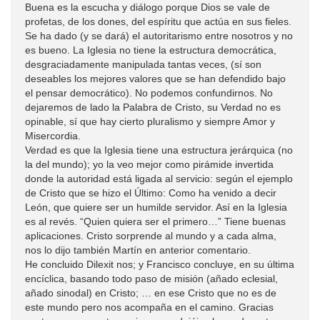
Buena es la escucha y diálogo porque Dios se vale de
profetas, de los dones, del espíritu que actúa en sus fieles.
Se ha dado (y se dará) el autoritarismo entre nosotros y no
es bueno. La Iglesia no tiene la estructura democrática,
desgraciadamente manipulada tantas veces, (sí son
deseables los mejores valores que se han defendido bajo
el pensar democrático). No podemos confundirnos. No
dejaremos de lado la Palabra de Cristo, su Verdad no es
opinable, sí que hay cierto pluralismo y siempre Amor y
Misercordia.
Verdad es que la Iglesia tiene una estructura jerárquica (no
la del mundo); yo la veo mejor como pirámide invertida
donde la autoridad está ligada al servicio: según el ejemplo
de Cristo que se hizo el Último: Como ha venido a decir
León, que quiere ser un humilde servidor. Así en la Iglesia
es al revés. “Quien quiera ser el primero…” Tiene buenas
aplicaciones. Cristo sorprende al mundo y a cada alma,
nos lo dijo también Martín en anterior comentario.
He concluido Dilexit nos; y Francisco concluye, en su última
encíclica, basando todo paso de misión (añado eclesial,
añado sinodal) en Cristo; … en ese Cristo que no es de
este mundo pero nos acompaña en el camino. Gracias