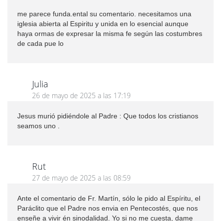
me parece funda.ental su comentario. necesitamos una
iglesia abierta al Espiritu y unida en lo esencial aunque
haya ormas de expresar la misma fe según las costumbres
de cada pue lo
Julia
26 de mayo de 2025 a las 17:19
Jesus murió pidiéndole al Padre : Que todos los cristianos
seamos uno .
Rut
27 de mayo de 2025 a las 08:59
Ante el comentario de Fr. Martín, sólo le pido al Espíritu, el
Paráclito que el Padre nos envia en Pentecostés, que nos
enseñe a vivir én sinodalidad. Yo si no me cuesta, dame