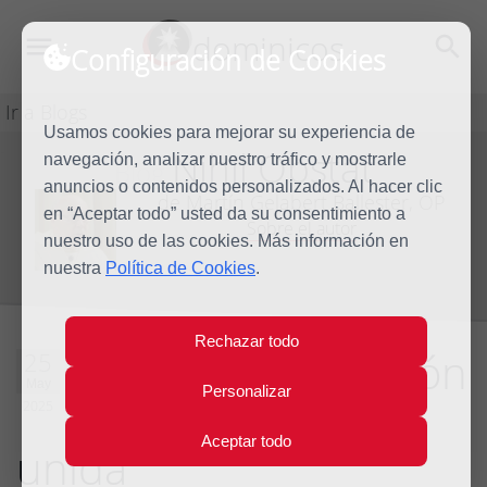
dominicos
Configuración de Cookies
Ir a Blogs
Usamos cookies para mejorar su experiencia de
Nihil Obstat
navegación, analizar nuestro tráfico y mostrarle
Blog
anuncios o contenidos personalizados. Al hacer clic
de Martín Gelabert Ballester, OP
en “Aceptar todo” usted da su consentimiento a
Sobre el autor
nuestro uso de las cookies. Más información en
nuestra
Política de Cookies
.
Rechazar todo
Gran deseo de León
25
May
Personalizar
XIV: una Iglesia
2025
Aceptar todo
unida