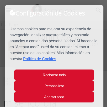
dominicos
Configuración de Cookies
Ir a Blogs
Usamos cookies para mejorar su experiencia de
Nihil Obstat
navegación, analizar nuestro tráfico y mostrarle
Blog
anuncios o contenidos personalizados. Al hacer clic
de Martín Gelabert Ballester, OP
en “Aceptar todo” usted da su consentimiento a
Sobre el autor
nuestro uso de las cookies. Más información en
nuestra
Política de Cookies
.
Rechazar todo
Seguimos en el
21
Nov
Personalizar
tiempo de la
2016
Aceptar todo
misericordia