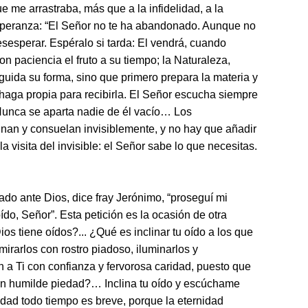
e me arrastraba, más que a la infidelidad, a la
speranza: “El Señor no te ha abandonado. Aunque no
sesperar. Espéralo si tarda: El vendrá, cuando
on paciencia el fruto a su tiempo; la Naturaleza,
uida su forma, sino que primero prepara la materia y
haga propia para recibirla. El Señor escucha siempre
Nunca se aparta nadie de él vacío… Los
nan y consuelan invisiblemente, y no hay que añadir
a visita del invisible: el Señor sabe lo que necesitas.
ado ante Dios, dice fray Jerónimo, “proseguí mi
oído, Señor”. Esta petición es la ocasión de otra
os tiene oídos?... ¿Qué es inclinar tu oído a los que
mirarlos con rostro piadoso, iluminarlos y
n a Ti con confianza y fervorosa caridad, puesto que
con humilde piedad?… Inclina tu oído y escúchame
idad todo tiempo es breve, porque la eternidad