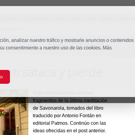
Predicación
Espiritualidad
Estudio
Quiénes somos
Misión
Vocacione
aataca y pierde
ón, analizar nuestro tráfico y mostrarle anuncios o contenidos
Nihil Obstat
Blog
 su consentimiento a nuestro uso de las cookies. Más
contraataca y pierde
do
Sigo reproduciendo algunos
fragmentos de la última meditación
de Savonarola, tomados del libro
traducido por Antonio Fontán en
editorial Patmos. Continúo con las
ideas ofrecidas en el post anterior.