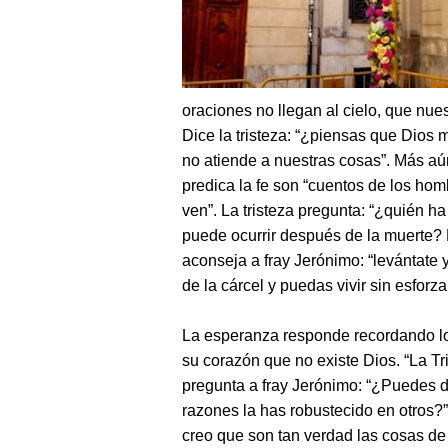
oraciones no llegan al cielo, que nues
Dice la tristeza: “¿piensas que Dios m
no atiende a nuestras cosas”. Más aú
predica la fe son “cuentos de los ho
ven”. La tristeza pregunta: “¿quién h
puede ocurrir después de la muerte? E
aconseja a fray Jerónimo: “levántate 
de la cárcel y puedas vivir sin esfo
La esperanza responde recordando lo q
su corazón que no existe Dios. “La T
pregunta a fray Jerónimo: “¿Puedes d
razones la has robustecido en otros?”. 
creo que son tan verdad las cosas de 