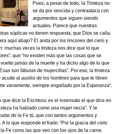
Pues, a pesar de todo, la Tristeza no
se da por vencida y contraataca con
argumentos que siguen siendo
actuales. Parece que nuestras
tras súplicas no tienen respuesta, que Dios se calla.
ira aquí abajo? El anda por los rincones del cielo y
n: muchas veces la tristeza nos dice que lo que
mbres”, que “no existen más que las cosas que se
a vuelto jamás de la muerte y ha dicho algo de lo que
sas son fábulas de mujercillas”. Por eso, la tristeza
y acude al auxilio de los hombres para que te libren
rzarte vanamente, siempre engañado por la Esperanza”.
ue dice la Escritura: es el insensato el que dice en
risteza ha hablado como una mujer necia”. Y le
udar de la Fe tú, que con tantos argumentos y
A lo que responde el fraile: “Por la gracia del cielo
la Fe como las que veo con los ojos de la carne.