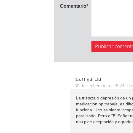
Comentario
*
juan garcia
30 de septiembre de 2024 a la
La tristeza o depresión de un
medicación np trabaja, es difí
funciona. Uno se siente incap
paralizado. Pero el"El Señor n
nos pide aceptación y agradec