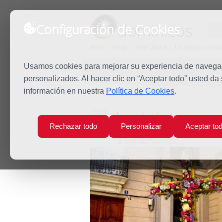
dominicos
Configuración de Cookies
Inicio
Blogs
Nihil Obstat
La tristeza contr
Usamos cookies para mejorar su experiencia de navegaci
personalizados. Al hacer clic en “Aceptar todo” usted da
información en nuestra
Política de Cookies
.
La tristeza 
30
Sep
Rechazar todo
Personalizar
Aceptar to
2024
2 comentarios