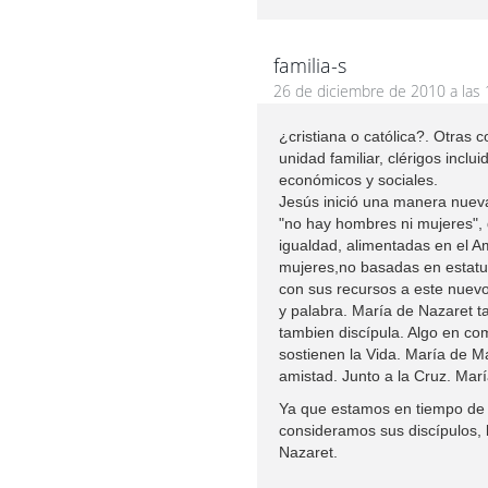
familia-s
26 de diciembre de 2010 a las 
¿cristiana o católica?. Otras 
unidad familiar, clérigos incl
económicos y sociales.
Jesús inició una manera nueva
"no hay hombres ni mujeres", 
igualdad, alimentadas en el 
mujeres,no basadas en estatus
con sus recursos a este nuevo 
y palabra. María de Nazaret t
tambien discípula. Algo en com
sostienen la Vida. María de M
amistad. Junto a la Cruz. Mar
Ya que estamos en tiempo de r
consideramos sus discípulos, l
Nazaret.