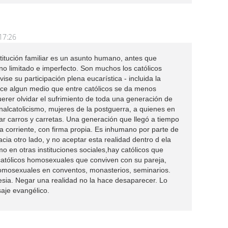
17:26
titución familiar es un asunto humano, antes que
no limitado e imperfecto. Son muchos los católicos
se su participación plena eucarística - incluida la
ce algun medio que entre católicos se da menos
erer olvidar el sufrimiento de toda una generación de
alcatolicismo, mujeres de la postguerra, a quienes en
ar carros y carretas. Una generación que llegó a tiempo
 corriente, con firma propia. Es inhumano por parte de
acia otro lado, y no aceptar esta realidad dentro d ela
 en otras instituciones sociales,hay católicos que
católicos homosexuales que conviven con su pareja,
homosexuales en conventos, monasterios, seminarios.
lesia. Negar una realidad no la hace desaparecer. Lo
aje evangélico.