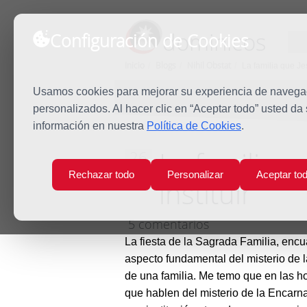
dominicos
Configuración de Cookies
Inicio
Blogs
Nihil Obstat
La familia que Jes
Usamos cookies para mejorar su experiencia de navegaci
personalizados. Al hacer clic en “Aceptar todo” usted da
información en nuestra
Política de Cookies
.
La familia q
26
Dic
Rechazar todo
Personalizar
Aceptar to
instituir
2010
5 comentarios
La fiesta de la Sagrada Familia, encu
aspecto fundamental del misterio de 
de una familia. Me temo que en las h
que hablen del misterio de la Encarn