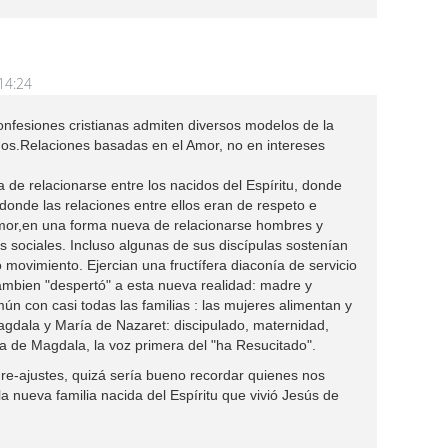
14:24
confesiones cristianas admiten diversos modelos de la
uidos.Relaciones basadas en el Amor, no en intereses
 de relacionarse entre los nacidos del Espíritu, donde
donde las relaciones entre ellos eran de respeto e
Amor,en una forma nueva de relacionarse hombres y
 sociales. Incluso algunas de sus discípulas sostenían
movimiento. Ejercian una fructífera diaconía de servicio
ambien "despertó" a esta nueva realidad: madre y
ún con casi todas las familias : las mujeres alimentan y
agdala y María de Nazaret: discipulado, maternidad,
ía de Magdala, la voz primera del "ha Resucitado".
e-ajustes, quizá sería bueno recordar quienes nos
a nueva familia nacida del Espíritu que vivió Jesús de