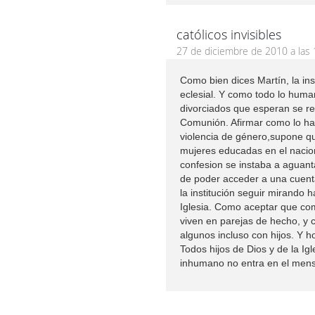
católicos invisibles
27 de diciembre de 2010 a las 
Como bien dices Martín, la ins
eclesial. Y como todo lo huma
divorciados que esperan se revi
Comunión. Afirmar como lo ha
violencia de género,supone qu
mujeres educadas en el nacion
confesion se instaba a aguant
de poder acceder a una cuenta
la institución seguir mirando h
Iglesia. Como aceptar que como
viven en parejas de hecho, y 
algunos incluso con hijos. Y 
Todos hijos de Dios y de la Ig
inhumano no entra en el mens