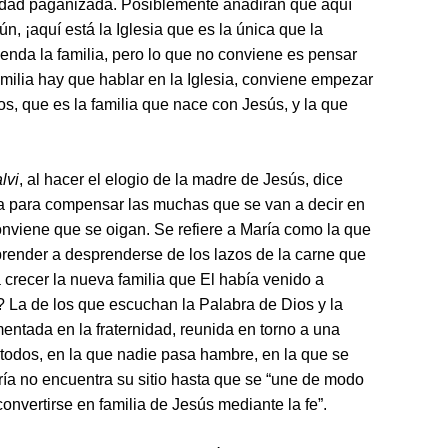
iedad paganizada. Posiblemente añadirán que aquí
ún, ¡aquí está la Iglesia que es la única que la
ienda la familia, pero lo que no conviene es pensar
familia hay que hablar en la Iglesia, conviene empezar
Dios, que es la familia que nace con Jesús, y la que
lvi
, al hacer el elogio de la madre de Jesús, dice
a para compensar las muchas que se van a decir en
nviene que se oigan. Se refiere a María como la que
prender a desprenderse de los lazos de la carne que
 crecer la nueva familia que El había venido a
a? La de los que escuchan la Palabra de Dios y la
entada en la fraternidad, reunida en torno a una
todos, en la que nadie pasa hambre, en la que se
ría no encuentra su sitio hasta que se “une de modo
onvertirse en familia de Jesús mediante la fe”.