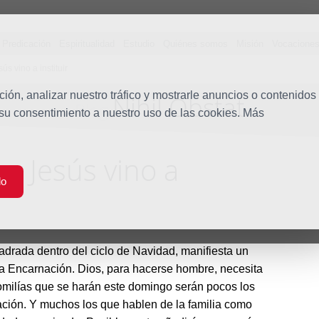
Predicación
Espiritualidad
Estudio
Quiénes somos
Misión
Vocacione
ús vino a instituir
ón, analizar nuestro tráfico y mostrarle anuncios o contenidos
Nihil Obstat
Blog
 su consentimiento a nuestro uso de las cookies. Más
ue Jesús vino a
do
adrada dentro del ciclo de Navidad, manifiesta un
la Encarnación. Dios, para hacerse hombre, necesita
omilías que se harán este domingo serán pocos los
ación. Y muchos los que hablen de la familia como