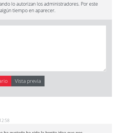
ndo lo autorizan los administradores. Por este
 algún tiempo en aparecer.
12:58
e ha gustado ha sido la bonita idea que nos