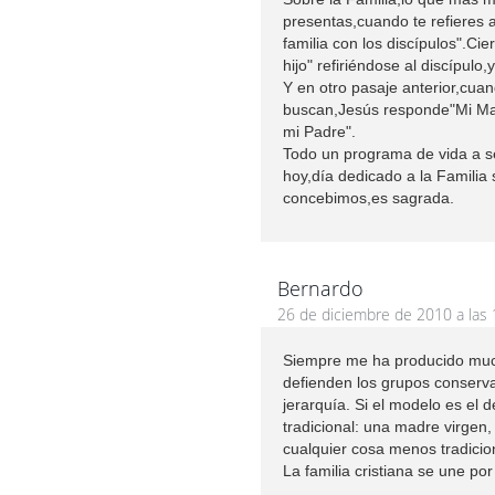
presentas,cuando te refieres 
familia con los discípulos".Cie
hijo" refiriéndose al discípulo,
Y en otro pasaje anterior,cua
buscan,Jesús responde"Mi Mad
mi Padre".
Todo un programa de vida a s
hoy,día dedicado a la Familia 
concebimos,es sagrada.
Bernardo
26 de diciembre de 2010 a las 
Siempre me ha producido mucha
defienden los grupos conserv
jerarquía. Si el modelo es el 
tradicional: una madre virgen,
cualquier cosa menos tradicio
La familia cristiana se une po