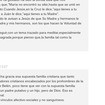
a que,"María no encontró su sitio,hasta que se unió en
rto.Cuando Jesús,en la Cruz le dice,"aqui tienes a tu
y a Juán le dice,"aqui tienes a tu Madre".
ndo le avisan a Jesús de que Su Madre y hermanos le
re,y mis hermanos, son los que hacen la Voluntad de
eguir,con un tema trazado para meditar,especialmente
sagrada,porque pienso que,la familia tal como la
13:07
 gracia esa supuesta familia cristiana que tanto
adores cristianos encabezados por los prohombres de la
de Belén, poco tiene que ver con la supuesta familia
 un padre putativo y un hijo, pero de Dios. Eso es
nal.
r vínculos afectivo-sociales y no sanguíneos.