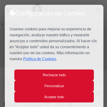
dominicos
Configuración de Cookies
Ir a Blogs
Usamos cookies para mejorar su experiencia de
Nihil Obstat
navegación, analizar nuestro tráfico y mostrarle
Blog
anuncios o contenidos personalizados. Al hacer clic
de Martín Gelabert Ballester, OP
en “Aceptar todo” usted da su consentimiento a
Sobre el autor
nuestro uso de las cookies. Más información en
nuestra
Política de Cookies
.
Rechazar todo
Gustavo Gutiérrez o
23
Oct
Personalizar
cómo decir al pobre
2024
Aceptar todo
que Dios le ama