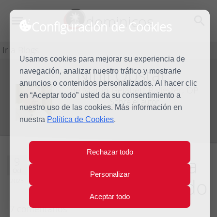
dominicos
Configuración de Cookies
Ir a Blogs
Usamos cookies para mejorar su experiencia de
Nihil Obstat
navegación, analizar nuestro tráfico y mostrarle
Blog
anuncios o contenidos personalizados. Al hacer clic
de Martín Gelabert Ballester, OP
en “Aceptar todo” usted da su consentimiento a
Sobre el autor
nuestro uso de las cookies. Más información en
nuestra
Política de Cookies
.
Rechazar todo
Cerrar la boca para
9
Oct
Personalizar
entrar en lo sagrado
2025
Aceptar todo
7 comentarios