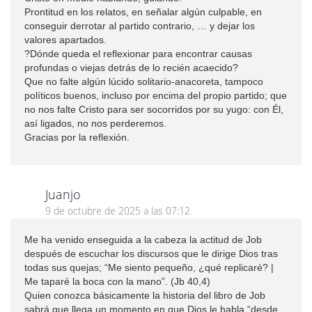
Prontitud en los relatos, en señalar algún culpable, en
conseguir derrotar al partido contrario, … y dejar los
valores apartados.
?Dónde queda el reflexionar para encontrar causas
profundas o viejas detrás de lo recién acaecido?
Que no falte algún lúcido solitario-anacoreta, tampoco
políticos buenos, incluso por encima del propio partido; que
no nos falte Cristo para ser socorridos por su yugo: con Él,
así ligados, no nos perderemos.
Gracias por la reflexión.
Juanjo
9 de octubre de 2025 a las 07:12
Me ha venido enseguida a la cabeza la actitud de Job
después de escuchar los discursos que le dirige Dios tras
todas sus quejas; “Me siento pequeño, ¿qué replicaré? |
Me taparé la boca con la mano”. (Jb 40,4)
Quien conozca básicamente la historia del libro de Job
sabrá que llega un momento en que Dios le habla “desde