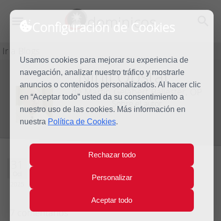
dominicos
Configuración de Cookies
Ir a Blogs
Usamos cookies para mejorar su experiencia de
Nihil Obstat
navegación, analizar nuestro tráfico y mostrarle
Blog
anuncios o contenidos personalizados. Al hacer clic
de Martín Gelabert Ballester, OP
en “Aceptar todo” usted da su consentimiento a
Sobre el autor
nuestro uso de las cookies. Más información en
nuestra
Política de Cookies
.
Rechazar todo
Atesorar para sí o
31
Oct
Personalizar
ser rico ante Dios
2025
Aceptar todo
7 comentarios