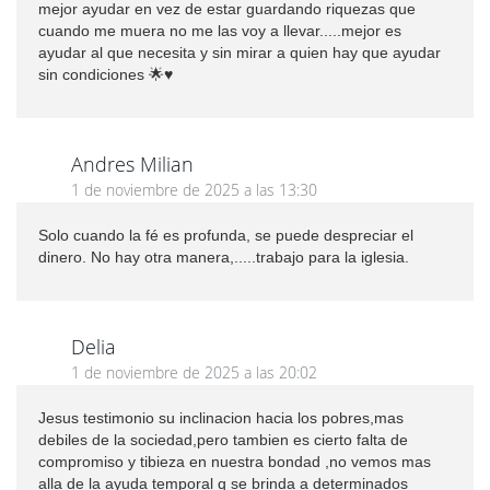
mejor ayudar en vez de estar guardando riquezas que
cuando me muera no me las voy a llevar.....mejor es
ayudar al que necesita y sin mirar a quien hay que ayudar
sin condiciones 🌟♥️
Andres Milian
1 de noviembre de 2025 a las 13:30
Solo cuando la fé es profunda, se puede despreciar el
dinero. No hay otra manera,.....trabajo para la iglesia.
Delia
1 de noviembre de 2025 a las 20:02
Jesus testimonio su inclinacion hacia los pobres,mas
debiles de la sociedad,pero tambien es cierto falta de
compromiso y tibieza en nuestra bondad ,no vemos mas
alla de la ayuda temporal q se brinda a determinados