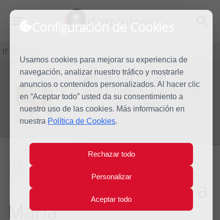
dominicos
Configuración de Cookies
Ir a Blogs
Usamos cookies para mejorar su experiencia de
Nihil Obstat
navegación, analizar nuestro tráfico y mostrarle
Blog
anuncios o contenidos personalizados. Al hacer clic
de Martín Gelabert Ballester, OP
en “Aceptar todo” usted da su consentimiento a
Sobre el autor
nuestro uso de las cookies. Más información en
nuestra
Política de Cookies
.
Rechazar todo
Alberto Magno,
12
Nov
Personalizar
amor a la ciencia y a
2024
Aceptar todo
María