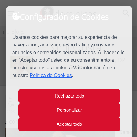
dominicos
Configuración de Cookies
Ir a Blogs
Usamos cookies para mejorar su experiencia de
Nihil Obstat
navegación, analizar nuestro tráfico y mostrarle
Blog
anuncios o contenidos personalizados. Al hacer clic
de Martín Gelabert Ballester, OP
en “Aceptar todo” usted da su consentimiento a
Sobre el autor
nuestro uso de las cookies. Más información en
nuestra
Política de Cookies
.
Rechazar todo
Domingo de Guzmán:
5
Ago
oración y estudio
Personalizar
2026
2 comentarios
Aceptar todo
Santo