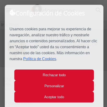
dominicos
Configuración de Cookies
Ir a Blogs
Usamos cookies para mejorar su experiencia de
Nihil Obstat
navegación, analizar nuestro tráfico y mostrarle
Blog
anuncios o contenidos personalizados. Al hacer clic
de Martín Gelabert Ballester, OP
en “Aceptar todo” usted da su consentimiento a
Sobre el autor
nuestro uso de las cookies. Más información en
nuestra
Política de Cookies
.
Rechazar todo
Un mismo Espíritu,
24
Nov
Personalizar
distintas místicas
2024
Aceptar todo
2 comentarios