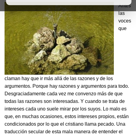
Antes
las
voces
que
claman hay que ir más allá de las razones y de los
argumentos. Porque hay razones y argumentos para todo.
Desgraciadamente cada vez me convenzo más de que
todas las razones son interesadas. Y cuando se trata de
intereses cada uno suele mirar por los suyos. Lo malo es
que, en muchas ocasiones, estos intereses propios, están
condicionados por lo que el cristiano llama pecado. Una
traducción secular de esta mala manera de entender el