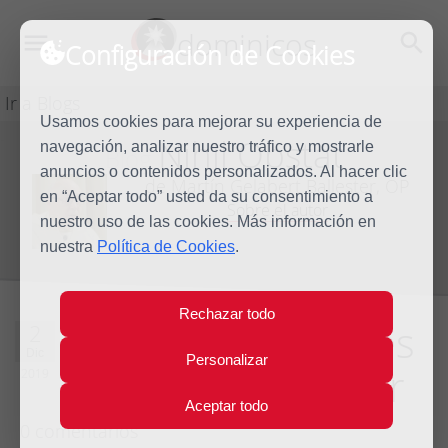
dominicos
Configuración de Cookies
Ir a Blogs
Usamos cookies para mejorar su experiencia de
Nihil Obstat
navegación, analizar nuestro tráfico y mostrarle
Blog
anuncios o contenidos personalizados. Al hacer clic
de Martín Gelabert Ballester, OP
en “Aceptar todo” usted da su consentimiento a
Sobre el autor
nuestro uso de las cookies. Más información en
nuestra
Política de Cookies
.
Rechazar todo
Razones del interés
2
Dic
Personalizar
y razones del amor
2019
Aceptar todo
0 comentarios