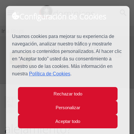
dominicos
Configuración de Cookies
Ir a Blogs
Usamos cookies para mejorar su experiencia de
Nihil Obstat
navegación, analizar nuestro tráfico y mostrarle
Blog
anuncios o contenidos personalizados. Al hacer clic
de Martín Gelabert Ballester, OP
en “Aceptar todo” usted da su consentimiento a
Sobre el autor
nuestro uso de las cookies. Más información en
nuestra
Política de Cookies
.
Rechazar todo
Navidad,
21
Dic
Personalizar
¿alojamiento o
2007
Aceptar todo
alejamiento?