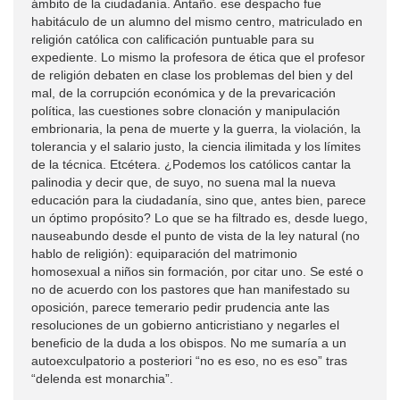
ámbito de la ciudadanía. Antaño. ese despacho fue
habitáculo de un alumno del mismo centro, matriculado en
religión católica con calificación puntuable para su
expediente. Lo mismo la profesora de ética que el profesor
de religión debaten en clase los problemas del bien y del
mal, de la corrupción económica y de la prevaricación
política, las cuestiones sobre clonación y manipulación
embrionaria, la pena de muerte y la guerra, la violación, la
tolerancia y el salario justo, la ciencia ilimitada y los límites
de la técnica. Etcétera. ¿Podemos los católicos cantar la
palinodia y decir que, de suyo, no suena mal la nueva
educación para la ciudadanía, sino que, antes bien, parece
un óptimo propósito? Lo que se ha filtrado es, desde luego,
nauseabundo desde el punto de vista de la ley natural (no
hablo de religión): equiparación del matrimonio
homosexual a niños sin formación, por citar uno. Se esté o
no de acuerdo con los pastores que han manifestado su
oposición, parece temerario pedir prudencia ante las
resoluciones de un gobierno anticristiano y negarles el
beneficio de la duda a los obispos. No me sumaría a un
autoexculpatorio a posteriori “no es eso, no es eso” tras
“delenda est monarchia”.