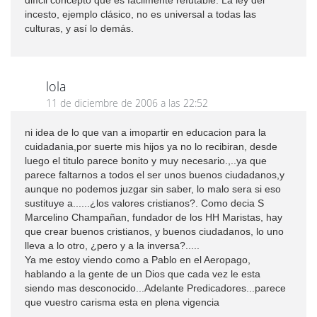
difícil concepto que es fácilmente refutable. La ley del
incesto, ejemplo clásico, no es universal a todas las
culturas, y así lo demás.
lola
11 de diciembre de 2006 a las 22:52
ni idea de lo que van a imopartir en educacion para la
cuidadania,por suerte mis hijos ya no lo recibiran, desde
luego el titulo parece bonito y muy necesario.,..ya que
parece faltarnos a todos el ser unos buenos ciudadanos,y
aunque no podemos juzgar sin saber, lo malo sera si eso
sustituye a......¿los valores cristianos?. Como decia S
Marcelino Champañan, fundador de los HH Maristas, hay
que crear buenos cristianos, y buenos ciudadanos, lo uno
lleva a lo otro, ¿pero y a la inversa?.....
Ya me estoy viendo como a Pablo en el Aeropago,
hablando a la gente de un Dios que cada vez le esta
siendo mas desconocido...Adelante Predicadores...parece
que vuestro carisma esta en plena vigencia