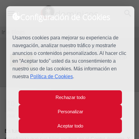
dominicos
Configuración de Cookies
Ir a Blogs
Usamos cookies para mejorar su experiencia de
Nihil Obstat
navegación, analizar nuestro tráfico y mostrarle
Blog
anuncios o contenidos personalizados. Al hacer clic
de Martín Gelabert Ballester, OP
en “Aceptar todo” usted da su consentimiento a
Sobre el autor
nuestro uso de las cookies. Más información en
nuestra
Política de Cookies
.
Rechazar todo
Un sí matizado
10
Dic
Personalizar
2006
8 comentarios
Aceptar todo
Es fundamental que los padres se preocupen de la
enseñanza que sus hijos reciben en el Centro docente. Y