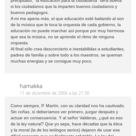
precipitado, "la educación para la ciudadanía" será buena
si los ciudadanos que la imparten buenos ciudadanos y
buenos pedagogos.
A mi me apena más, el que educación esté bailando al son
de la música que le toca la orquesta de cada gobierno, la
educación no puede marchar así porque por muy hermosa
que sea la música, no se aprende el ritmo de ninguna
orquesta.
Al final sólo crea desconcierto e inestabilidas a estudiantes,
padres de familia y sobre todo a los maestros, se queman
muchas energias y se consigue muy poco.
hamakka
11 de diciembre de 2006 a las 21:30
Como siempre, P. Martín, con su claridad nos ha cautivado.
Sin coñas, sí deberíamos ver primero, juzgar después y
actuar en consecuencia. Y al señor Valderas, ¿qué es eso
de la ley natural? Que yo sepa, hace décadas que la ética
y la moral (la de los teólogos serios) dejaron de usar ese