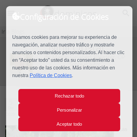
dominicos
Configuración de Cookies
Ir a Blogs
Usamos cookies para mejorar su experiencia de
Nihil Obstat
navegación, analizar nuestro tráfico y mostrarle
Blog
anuncios o contenidos personalizados. Al hacer clic
de Martín Gelabert Ballester, OP
en “Aceptar todo” usted da su consentimiento a
Sobre el autor
nuestro uso de las cookies. Más información en
nuestra
Política de Cookies
.
Rechazar todo
Preparar caminos
5
Dic
Personalizar
2020
3 comentarios
Aceptar todo
Las