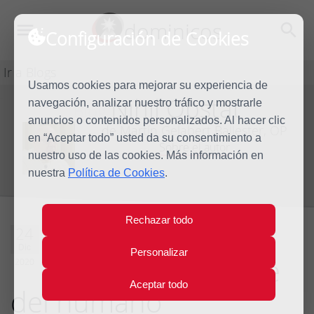
dominicos
Configuración de Cookies
Ir a Blogs
Usamos cookies para mejorar su experiencia de
Nihil Obstat
navegación, analizar nuestro tráfico y mostrarle
Blog
anuncios o contenidos personalizados. Al hacer clic
de Martín Gelabert Ballester, OP
en “Aceptar todo” usted da su consentimiento a
Sobre el autor
nuestro uso de las cookies. Más información en
nuestra
Política de Cookies
.
Rechazar todo
Encarnación: el
24
Dic
Personalizar
precio insuperable
2020
Aceptar todo
del humano