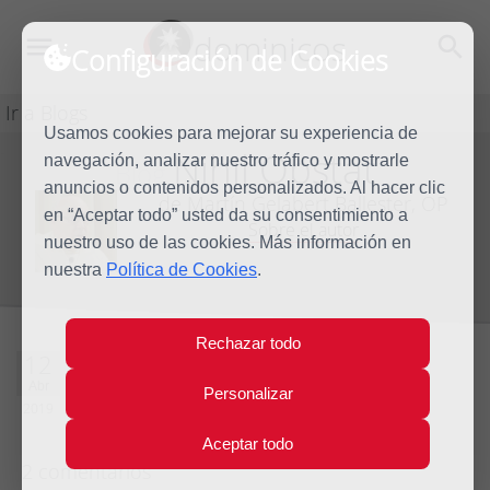
dominicos
Configuración de Cookies
Ir a Blogs
Usamos cookies para mejorar su experiencia de
Nihil Obstat
navegación, analizar nuestro tráfico y mostrarle
Blog
anuncios o contenidos personalizados. Al hacer clic
de Martín Gelabert Ballester, OP
en “Aceptar todo” usted da su consentimiento a
Sobre el autor
nuestro uso de las cookies. Más información en
nuestra
Política de Cookies
.
Rechazar todo
La cruz revela
12
Abr
Personalizar
pecado y amor
2019
Aceptar todo
2 comentarios