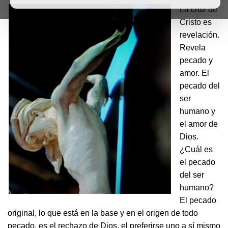
La cruz de
Cristo es
revelación.
Revela
pecado y
amor. El
pecado del
ser
humano y
el amor de
Dios.
¿Cuál es
el pecado
del ser
humano?
El pecado
original, lo que está en la base y en el origen de todo
pecado, es el rechazo de Dios, el preferirse uno a sí mismo