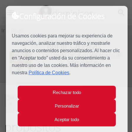
dominicos
Configuración de Cookies
Ir a Blogs
Usamos cookies para mejorar su experiencia de
Nihil Obstat
navegación, analizar nuestro tráfico y mostrarle
Blog
anuncios o contenidos personalizados. Al hacer clic
de Martín Gelabert Ballester, OP
en “Aceptar todo” usted da su consentimiento a
Sobre el autor
nuestro uso de las cookies. Más información en
nuestra
Política de Cookies
.
Rechazar todo
Un año más:
29
Dic
Personalizar
balance y
2019
Aceptar todo
propósitos