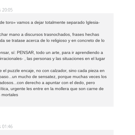
s 20:05
de toro» vamos a dejar totalmente separado Iglesia-
har mano a discursos trasnochados, frases hechas
a se tratase acerca de lo religioso y en concreto de lo
sar, sí: PENSAR, todo un arte, para ir aprendiendo a
racionales- , las personas y las situaciones en el lugar
e el puzzle encaje, no con calzador, sino cada pieza en
e paso...un mucho de sensatez, porque muchas veces los
adosos...con derecho a apuntar con el dedo, pero
tica, urgente les entre en la mollera que son carne de
s mortales
s 01:46