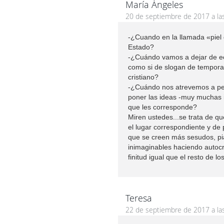
María Ángeles
20 de septiembre de 2017 a la
-¿Cuando en la llamada «piel 
Estado?
-¿Cuándo vamos a dejar de ec
como si de slogan de temporad
cristiano?
-¿Cuándo nos atrevemos a pen
poner las ideas -muy muchas ir
que les corresponde?
Miren ustedes...se trata de qu
el lugar correspondiente y d
que se creen más sesudos, pi
inimaginables haciendo autocrí
finitud igual que el resto de lo
Teresa
22 de septiembre de 2017 a la