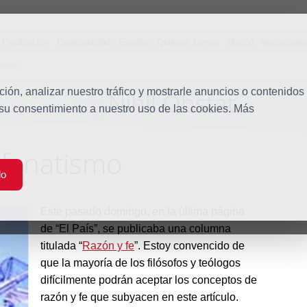
Predicación
Espiritualidad
Estudio
Quiénes somos
Misión
Vocacione
atismo
ón, analizar nuestro tráfico y mostrarle anuncios o contenidos
Nihil Obstat
Blog
 su consentimiento a nuestro uso de las cookies. Más
y fanatismo
do
Este pasado domingo, en la última página
de “El País”, se publicaba una columna
titulada “
Razón y fe
”. Estoy convencido de
que la mayoría de los filósofos y teólogos
difícilmente podrán aceptar los conceptos de
razón y fe que subyacen en este artículo.