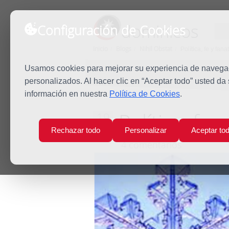
dominicos
Configuración de Cookies
Inicio
Blogs
Nihil Obstat
Política, fe y fan
Usamos cookies para mejorar su experiencia de navegaci
personalizados. Al hacer clic en “Aceptar todo” usted da
información en nuestra
Política de Cookies
.
Política, fe 
19
Sep
Rechazar todo
Personalizar
Aceptar to
2017
4 comentarios