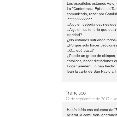
Los españoles estamos vivien
La "Conferencia Episcopal Tar
comunicado, rezar por Catalu
????????????
¿Alguien debería decirles qu
¿Alguien les tendría que decir
claridad?
¿No estamos sufriendo todos
¿Porqué sólo hacer peticione
¿O... qué pasa?
¿Puede un grupo de obispos, 
católicos, hacer distinciones e
Poder pueden. Lo han hecho. 
lean la carta de San Pablo a T
Francisco
22 de septiembre de 2017 a la
Había leído esa columna de "
aclarar la confusión-ignoranci