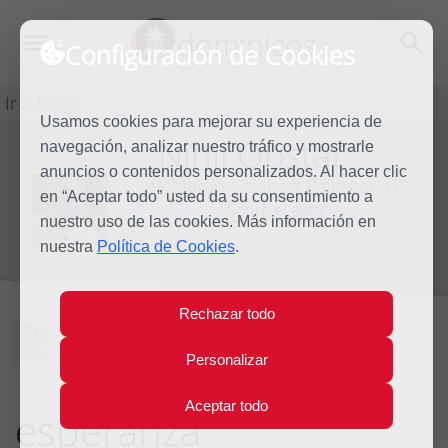
dominicos
Configuración de Cookies
Ir a Blogs
Usamos cookies para mejorar su experiencia de
Nihil Obstat
navegación, analizar nuestro tráfico y mostrarle
Blog
anuncios o contenidos personalizados. Al hacer clic
de Martín Gelabert Ballester, OP
en “Aceptar todo” usted da su consentimiento a
Sobre el autor
nuestro uso de las cookies. Más información en
nuestra
Política de Cookies
.
Rechazar todo
Peregrinos,
30
Ene
Personalizar
sembradores de
2025
Aceptar todo
esperanza