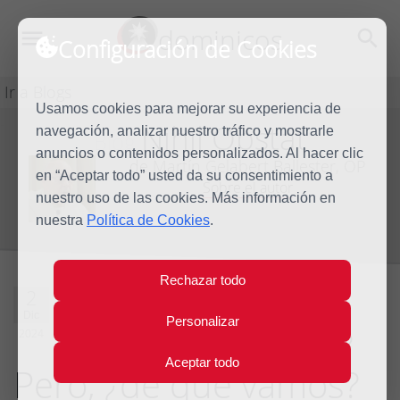
dominicos
Configuración de Cookies
Ir a Blogs
Usamos cookies para mejorar su experiencia de
Nihil Obstat
navegación, analizar nuestro tráfico y mostrarle
Blog
anuncios o contenidos personalizados. Al hacer clic
de Martín Gelabert Ballester, OP
en “Aceptar todo” usted da su consentimiento a
Sobre el autor
nuestro uso de las cookies. Más información en
nuestra
Política de Cookies
.
Rechazar todo
¿Sanación
2
Dic
Personalizar
intergeneracional?
2024
Aceptar todo
Pero, ¿de qué vamos?