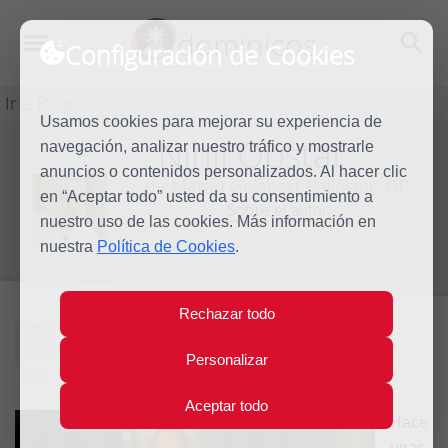
dominicos
Configuración de Cookies
Ir a Blogs
Usamos cookies para mejorar su experiencia de
Nihil Obstat
navegación, analizar nuestro tráfico y mostrarle
Blog
anuncios o contenidos personalizados. Al hacer clic
de Martín Gelabert Ballester, OP
en “Aceptar todo” usted da su consentimiento a
Sobre el autor
nuestro uso de las cookies. Más información en
nuestra
Política de Cookies
.
Rechazar todo
Manso de corazón
3
Jul
Personalizar
2026
5 comentarios
Aceptar todo
Hace
unas