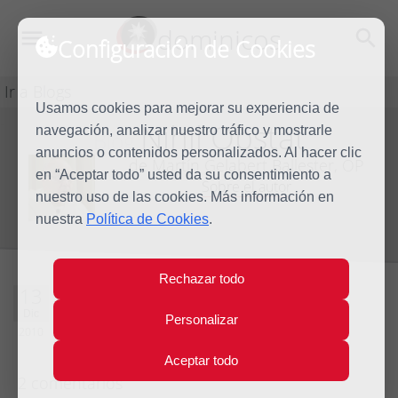
dominicos
Configuración de Cookies
Ir a Blogs
Usamos cookies para mejorar su experiencia de
Nihil Obstat
navegación, analizar nuestro tráfico y mostrarle
Blog
anuncios o contenidos personalizados. Al hacer clic
de Martín Gelabert Ballester, OP
en “Aceptar todo” usted da su consentimiento a
Sobre el autor
nuestro uso de las cookies. Más información en
nuestra
Política de Cookies
.
Rechazar todo
Este Papa es un
13
Dic
Personalizar
artista
2010
Aceptar todo
2 comentarios