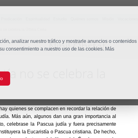
Predicación
Espiritualidad
Estudio
Quiénes somos
Misión
Vocacione
no se celebra la Última Cena
ón, analizar nuestro tráfico y mostrarle anuncios o contenidos
Nihil Obstat
Blog
 su consentimiento a nuestro uso de las cookies. Más
stía no se celebra la
do
a
ay quienes se complacen en recordar la relación de
udía. Más aún, algunos dan una gran importancia al
o, celebrase la Pascua judía y fuera precisamente
stituyera la Eucaristía o Pascua cristiana. De hecho,