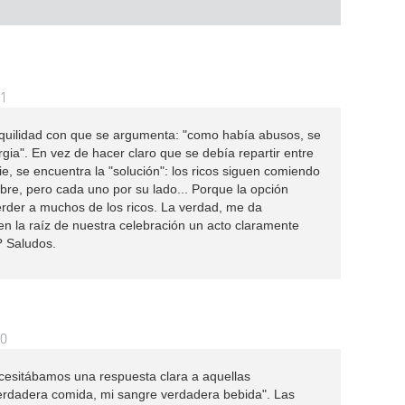
51
quilidad con que se argumenta: "como había abusos, se
gia". En vez de hacer claro que se debía repartir entre
e, se encuentra la "solución": los ricos siguen comiendo
re, pero cada uno por su lado... Porque la opción
rder a muchos de los ricos. La verdad, me da
n la raíz de nuestra celebración un acto claramente
? Saludos.
30
cesitábamos una respuesta clara a aquellas
verdadera comida, mi sangre verdadera bebida". Las