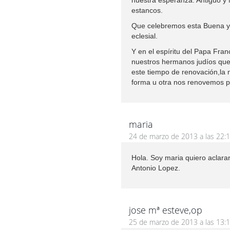
nuestra esperanza. Antiguo y
estancos.
Que celebremos esta Buena y 
eclesial.
Y en el espíritu del Papa Fran
nuestros hermanos judíos que 
este tiempo de renovación,la 
forma u otra nos renovemos po
maria
24 de marzo de 2013 a las 22:
Hola. Soy maria quiero aclara
Antonio Lopez.
jose mª esteve,op
25 de marzo de 2013 a las 13: