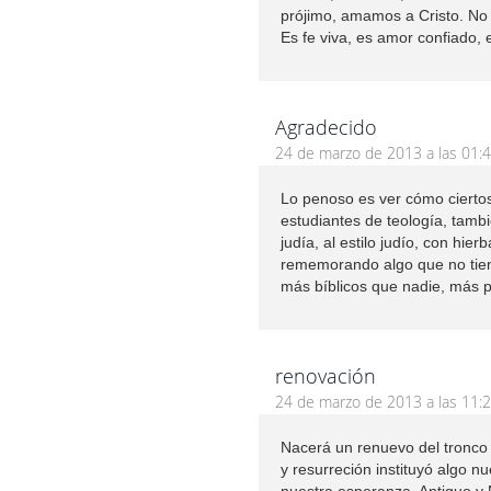
prójimo, amamos a Cristo. No s
Es fe viva, es amor confiado, 
Agradecido
24 de marzo de 2013 a las 01:
Lo penoso es ver cómo ciertos
estudiantes de teología, tambi
judía, al estilo judío, con hie
rememorando algo que no tien
más bíblicos que nadie, más pa
renovación
24 de marzo de 2013 a las 11:
Nacerá un renuevo del tronco 
y resurreción instituyó algo nu