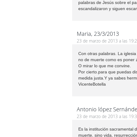
palabras de Jesús sobre el pa
escandalizaron y siguen escan
Maria, 23/3/2013
23 de marzo de 2013 a las 19:
Con otras palabras. La iglesi
no de muerte como es poner 
O mirar lo que me convine.
Por cierto.para que puedas di
medida justa.Y ya sabes herm
VicenteBotella
Antonio lópez Sernánd
23 de marzo de 2013 a las 19:
Es la institución sacramental
muerte, sino vida, resurrecció