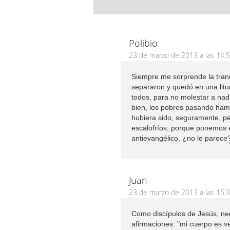
Polibio
23 de marzo de 2013 a las 14:
Siempre me sorprende la tran
separaron y quedó en una litur
todos, para no molestar a nadi
bien, los pobres pasando hamb
hubiera sido, seguramente, pe
escalofríos, porque ponemos e
antievangélico, ¿no le parece
Juan
23 de marzo de 2013 a las 15:
Como discípulos de Jesús, ne
afirmaciones: "mi cuerpo es 