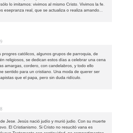
ólo lo imitamos: vivimos al mismo Cristo. Vivimos la fe.
es esepranza real, que se actualiza o realiza amando...
49
 progres católicos, algunos grupos de parroquia, de
én religiosos, se dedican estos días a celebrar una cena
rbas amargas, cordero, con candelabros, y todo ello
e sentido para un cristiano. Una moda de querer ser
pistas que el papa, pero sin duda ridículo.
28
de Jese. Jesús nació judío y murió judio. Con su muerte
evo. El Cristianismo. Si Cristo no resucitó vana es