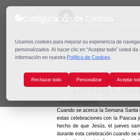
dominicos
Configuración de Cookies
Inicio
Blogs
Nihil Obstat
En la Eucaristía 
Usamos cookies para mejorar su experiencia de navegaci
personalizados. Al hacer clic en “Aceptar todo” usted da
información en nuestra
Política de Cookies
.
En la Eucari
23
Mar
Rechazar todo
Personalizar
Aceptar to
Última Cen
2013
15 comentarios
Cuando se acerca la Semana Santa h
estas celebraciones con la Pascua j
hecho de que Jesús, el jueves sant
durante esta celebración cuando se in