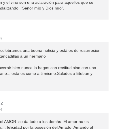
n y el vino son una aclaración para aquellos que se
dalizando: "Señor mío y Dios mío".
23
a celebramos una buena noticia y está es de resurreción
zancadillas a un hermano
scernir bien nunca lo hagas con rectitud sino con una
ano....esta es como a ti mismo.Saludos a Eteban y
ez
34
 del AMOR: se da todo a los demás. El amor no es
n.... felicidad por la posesión del Amado. Amando al