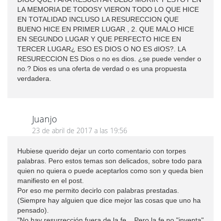
LA MEMORIA DE TODOSY VIERON TODO LO QUE HICE
EN TOTALIDAD INCLUSO LA RESURECCION QUE
BUENO HICE EN PRIMER LUGAR , 2. QUE MALO HICE
EN SEGUNDO LUGAR Y QUE PERFECTO HICE EN
TERCER LUGAR¿ ESO ES DIOS O NO ES dIOS?. LA
RESURECCION ES Dios o no es dios. ¿se puede vender o
no.? Dios es una oferta de verdad o es una propuesta
verdadera.
Juanjo
23 de abril de 2017 a las 19:56
Hubiese querido dejar un corto comentario con torpes
palabras. Pero estos temas son delicados, sobre todo para
quien no quiera o puede aceptarlos como son y queda bien
manifiesto en el post.
Por eso me permito decirlo con palabras prestadas.
(Siempre hay alguien que dice mejor las cosas que uno ha
pensado).
"No hay resurrección fuera de la fe... Pero la fe no "inventa"