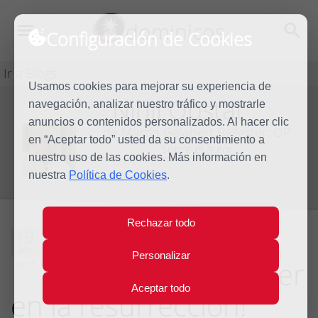
dominicos
Configuración de Cookies
Ir a Blogs
Usamos cookies para mejorar su experiencia de
Nihil Obstat
navegación, analizar nuestro tráfico y mostrarle
Blog
anuncios o contenidos personalizados. Al hacer clic
de Martín Gelabert Ballester, OP
en “Aceptar todo” usted da su consentimiento a
Sobre el autor
nuestro uso de las cookies. Más información en
nuestra
Política de Cookies
.
Rechazar todo
¿Vender la
19
Abr
Personalizar
resurrección? ¡Creer
2017
Aceptar todo
en la resurrección!